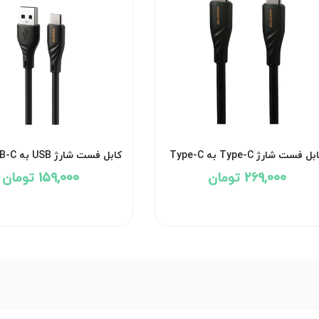
کابل فست شارژ Type-C به Type-C
کینگ استار مدل Kingstar K 40 (CC)
269,000 تومان
159,000 تومان
توان 60 وات جریان 3 آمپر طول 1 متر با
آمپر طول 1 متر با گارانتی 12 ماهه شرکتی
گارانتی 12 ماهه شرکتی