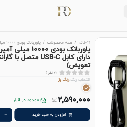
خانه
همه محصولات
پاوربانک بودی 10000 میلی آمپر 22.5 وات مدل Budi PB815H دارای کابل USB-C متصل با گارانتی ۱۸ ماهه شرکتی (۶ ماه تعویض)
تعویض)
(0 نظر )
انتخاب رنگ:
رنگ بژ
2,590,000
موجود در انبار
افزودن به سبد خرید