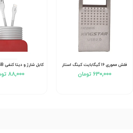
فلش مموری 16 گیگابایت کینگ استار
مدل KingStar Armis KS237 USB 2.0
630,000 تومان
88,000 تومان
با گارانتی 24 ماهه شرکتی
شرکتی