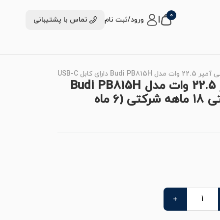
0
|
ورود/ثبت نام
تماس با پشتیبانی
پاوربانک بودی 10000 میلی آمپر 22.5 وات مدل Budi PB815H
دارای کابل USB-C متصل با گارانتی ۱۸ ماهه شرکتی (۶ ماه