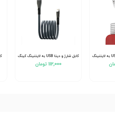
کابل شارژ و دیتا کنفی USB به لایتنینگ
کابل شارژ و دیتا USB به لایتنینگ کینگ
سیبراتون مدل Sibraton S 231 (i) جریان
استار مدل Kingstar K 130 (i) جریان 2.1
112,000 تومان
2.1 آمپر طول 1.1 متر با گارانتی 12 ماهه
آمپر طول 1.2 متر با گارانتی 12 ماهه
شرکتی