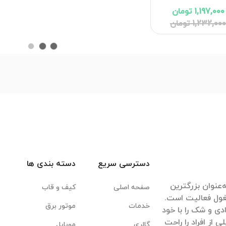
خروجی USB-C و 1 خروجی
1,197,000 تومان
USB با گارانتی 18 ماهه
1,232,00 تومان
شرکتی
دسترسی سریع
دسته بندی ها
‌عنوان بزرگترین
صفحه اصلی
کیف و قاب
غول فعالیت است.
خدمات
موتور برق
ادی و شک را با خود
ی از افراد را راحت
گالری
موبایل