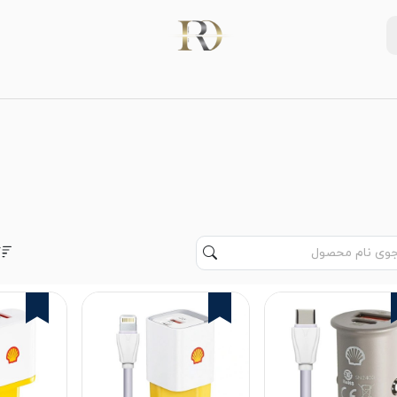
3%
3%
3%