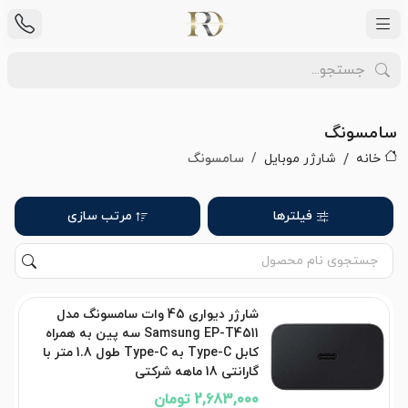
سامسونگ
خانه
شارژر موبایل
سامسونگ
فیلترها
مرتب سازی
شارژر دیواری 45 وات سامسونگ مدل
Samsung EP-T4511 سه پین به همراه
کابل Type-C به Type-C طول 1.8 متر با
گارانتی 18 ماهه شرکتی
2,683,000 تومان