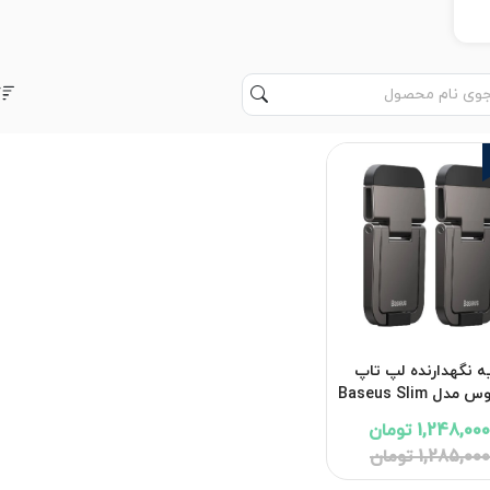
3%
ه نگهدارنده لپ تاپ
باسئوس مدل Baseus Slim
Laptop Kickstand با
1,248,00 تومان
 24 ماهه شرکتی
1,285,000 تومان