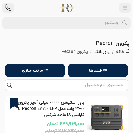
پکرون Pecron
خانه
پاوربانک
پکرون Pecron
فیلترها
مرتب سازی
1%
پاور استیشن 60000 میلی آمپر پکرون
3600 وات مدل Pecron E3600 LFP با
گارانتی 18 ماهه شرکتی
279,969,000 تومان
282,797,000 تومان