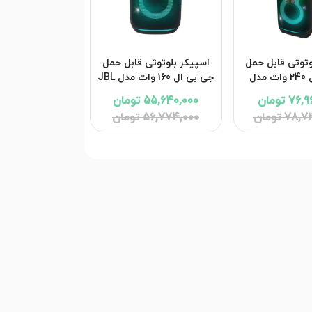
وتوثی قابل حمل
اسپیکر بلوتوثی قابل حمل
جی بی ال 240 وات مدل
جی بی ال 160 وات مدل JBL
JBL Partybox 
PartyBox Club 120 با
7 تومان
55,640,000 تومان
گارانتی 18 ماهه شرکتی
7 تومان
56,774,000 تومان