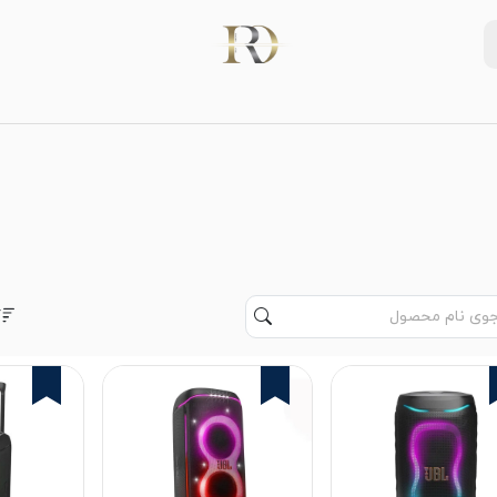
2%
1%
2%