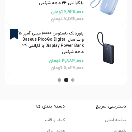
با گارانتی 24 ماهه شرکتی
6,925,000 تومان
7,132,000 تومان
3%
پاوربانک باسئوس 10000 میلی آمپر 45
وات مدل Baseus PicoGo Digital
Display Power Bank با گارانتی 24
ماهه شرکتی
4,883,000 تومان
5,027,000 تومان
دسترسی سریع
دسته بندی ها
صفحه اصلی
کیف و قاب
خدمات
موتور برق