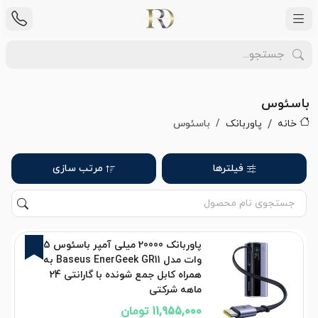
باسئوس
خانه
پاوربانک
باسئوس
فیلترها
مرتب سازی
3%
پاوربانک 20000 میلی آمپر باسئوس 145
وات مدل Baseus EnerGeek GR11 به
همراه کابل جمع شونده با گارانتی 24
ماهه شرکتی
11,955,000 تومان