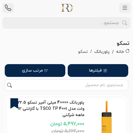
تسکو
خانه
پاوربانک
تسکو
فیلترها
مرتب سازی
3%
پاوربانک 40000 میلی آمپر تسکو 22.5
وات مدل TSCO TP 4001 با گارانتی 12
ماهه شرکتی
5,497,000 تومان
5,662,000 تومان