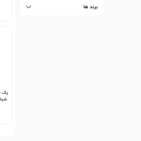
10s
برند ها