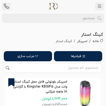
کینگ استار
خانه
اسپیکر
کینگ استار
فیلترها
مرتب سازی
3%
اسپیکر بلوتوثی قابل حمل کینگ استار 6
وات مدل Kingstar KBS145 با گارانتی
18 ماهه شرکتی
1,664,000 تومان
1,714,000 تومان