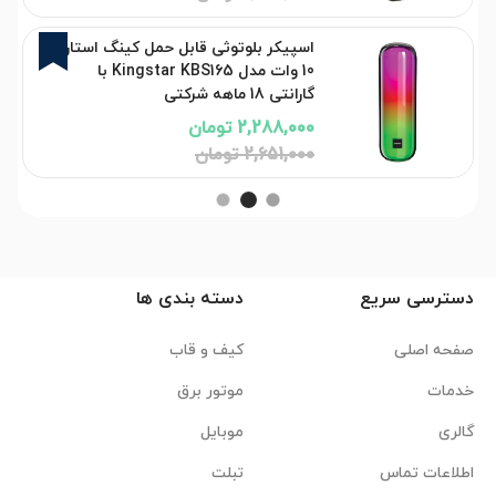
14%
اسپیکر بلوتوثی قابل حمل کینگ استار
10 وات مدل Kingstar KBS165 با
گارانتی 18 ماهه شرکتی
2,288,000 تومان
2,651,000 تومان
دسترسی سریع
دسته بندی ها
صفحه اصلی
کیف و قاب
خدمات
موتور برق
گالری
موبایل
اطلاعات تماس
تبلت