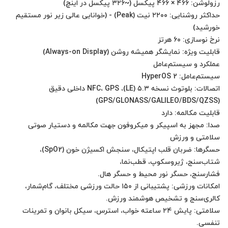
حداکثر روشنایی: ۲۲۰۰ نیت (Peak) - (خوانایی عالی زیر نور مستقیم
اتصالات: بلوتوث نسخه ۵.۳ (LE)، NFC، GPS داخلی دقیق
حسگرها: ضربان قلب اپتیکال، سنجش اکسیژن خون (SpO2)،