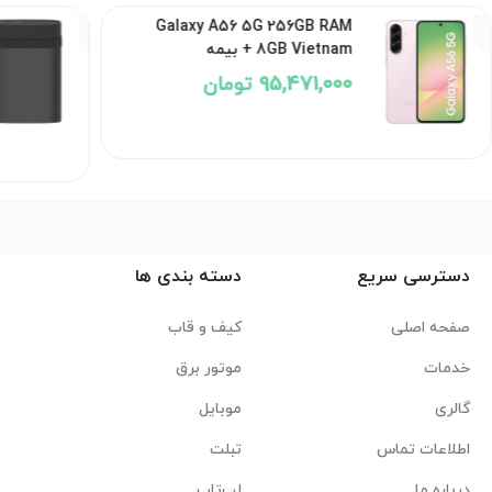
Galaxy A56 5G 256GB RAM
8GB Vietnam + بیمه
95,471,000 تومان
دسترسی سریع
دسته بندی ها
صفحه اصلی
کیف و قاب
خدمات
موتور برق
گالری
موبایل
اطلاعات تماس
تبلت
درباره ما
لپ‌تاپ