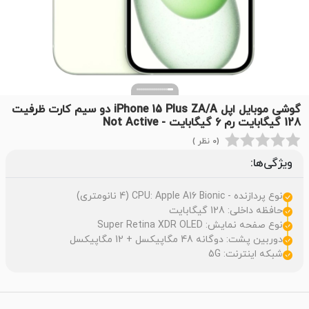
گوشی موبایل اپل iPhone 15 Plus ZA/A دو سیم کارت ظرفیت
128 گیگابایت رم 6 گیگابایت - Not Active
(0 نظر )
ویژگی‌ها:
نوع پردازنده - CPU: Apple A16 Bionic (4 نانومتری)
حافظه داخلی: 128 گیگابایت
نوع صفحه نمایش: Super Retina XDR OLED
دوربین پشت: دوگانه 48 مگاپیکسل + 12 مگاپیکسل
شبکه اینترنت: 5G