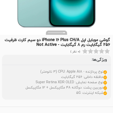
گوشی موبایل اپل iPhone 16 Plus CH/A دو سیم کارت ظرفیت
256 گیگابایت رم 8 گیگابایت - Not Active
(0 نظر )
ویژگی‌ها:
نوع پردازنده - CPU: Apple A18 (3 نانومتر)
حافظه داخلی: 256 گیگابایت
نوع صفحه نمایش: Super Retina XDR OLED
دوربین پشت: دوگانه 48 مگاپیکسل + 12 مگاپیکسل
شبکه اینترنت: 5G