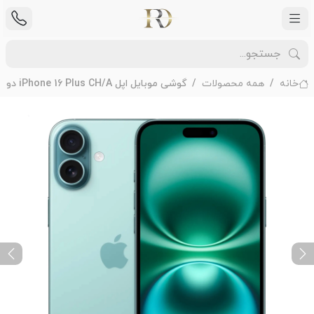
خانه
همه محصولات
گوشی موبایل اپل iPhone 16 Plus CH/A دو سیم کارت ظرفیت 256 گیگابایت رم 8 گیگابایت - Not Active
ext
Previous