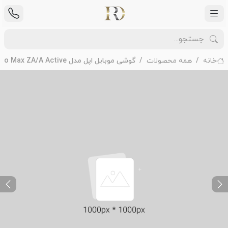
خانه
همه محصولات
گوشی موبایل اپل مدل iPhone 12 Pro Max ZA/A Active ظرفیت 256 گیگابایت - رم 6 گیگابایت
ext
Previous