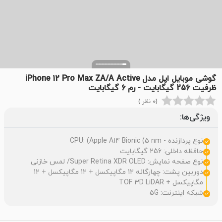
گوشی موبایل اپل مدل iPhone 12 Pro Max ZA/A Active
ظرفیت 256 گیگابایت - رم 6 گیگابایت
(0 نظر )
ویژگی‌ها:
نوع پردازنده - CPU: (Apple A14 Bionic (5 nm
حافظه داخلی: 256 گيگابايت
نوع صفحه نمایش: Super Retina XDR OLED/ لمس خازنی
دوربین پشت: چهارگانه 12 مگاپیکسل + 12 مگاپیکسل + 12
مگاپیکسل + TOF 3D LiDAR
شبکه اینترنت: 5G