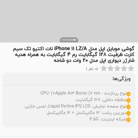
گوشی موبایل اپل مدل iPhone 11 LZ/A نات اکتیو تک سیم
کارت ظرفیت 128 گیگابایت رم 4 گیگابایت به همراه هدیه
شارژر دیواری اپل مدل 20 وات دو شاخه
(0 نظر )
ویژگی‌ها:
نوع پردازنده - CPU: (+Apple A13 Bionic (7 nm
حافظه داخلی: 128 گيگابايت
نوع صفحه نمایش: Liquid Retina IPS LCD، لمس خازنی
دوربین پشت: 12 مگاپیکسل + 12 مگاپیکسل
شبکه اینترنت: 4.5G