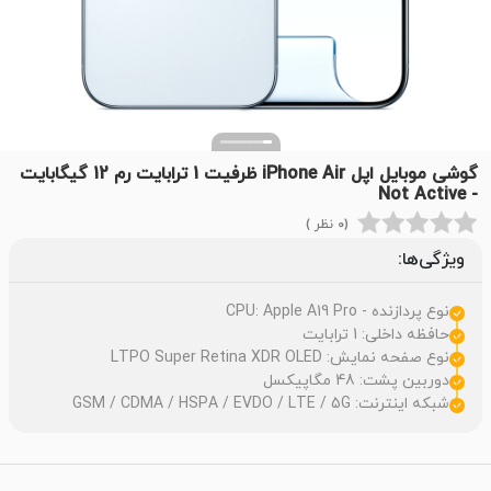
گوشی موبایل اپل iPhone Air ظرفیت 1 ترابایت رم 12 گیگابایت
- Not Active
(0 نظر )
ویژگی‌ها:
نوع پردازنده - CPU: Apple A19 Pro
حافظه داخلی: 1 ترابایت
نوع صفحه نمایش: LTPO Super Retina XDR OLED
دوربین پشت: 48 مگاپیکسل
شبکه اینترنت: GSM / CDMA / HSPA / EVDO / LTE / 5G