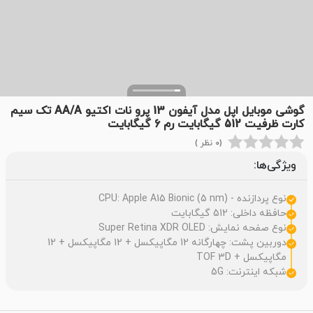
گوشی موبایل اپل مدل آیفون 13 پرو نات اکتیو AA/A تک سیم
کارت ظرفیت 512 گیگابایت رم 6 گیگابایت
(0 نظر )
ویژگی‌ها:
نوع پردازنده - CPU: Apple A15 Bionic (5 nm)
حافظه داخلی: 512 گیگابایت
نوع صفحه نمایش: Super Retina XDR OLED
دوربین پشت: چهارگانه 12 مگاپیکسل + 12 مگاپیکسل + 12
مگاپیکسل + TOF 3D
شبکه اینترنت: 5G