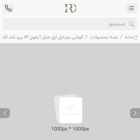
خانه
همه محصولات
گوشی موبایل اپل مدل آیفون 13 پرو نات اکتیو AA/A تک سیم کارت ظرفیت 512 گیگابایت رم 6 گیگابایت
ext
Previous