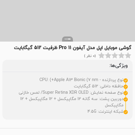
گوشی موبایل اپل مدل آیفون 11 Pro ظرفیت 512 گیگابایت
(0 نظر )
ویژگی‌ها:
نوع پردازنده - CPU: (+Apple A13 Bionic (7 nm
حافظه داخلی: 512 گيگابايت
نوع صفحه نمایش: Super Retina XDR OLED/ لمس خازنی
دوربین پشت: سه گانه 12 مگاپیکسل + 12 مگاپیکسل + 12
مگاپیکسل
شبکه اینترنت: 4.5G