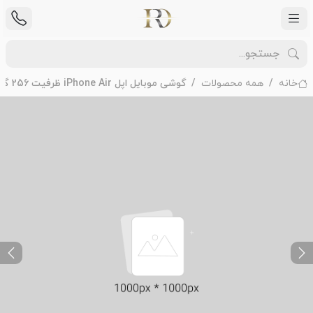
خانه
همه محصولات
گوشی موبایل اپل iPhone Air ظرفیت 256 گیگابایت رم 12 گیگابایت - Not Active
ext
Previous