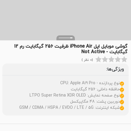
گوشی موبایل اپل iPhone Air ظرفیت 256 گیگابایت رم 12
گیگابایت - Not Active
(0 نظر )
ویژگی‌ها:
نوع پردازنده - CPU: Apple A19 Pro
حافظه داخلی: 256 گیگابایت
نوع صفحه نمایش: LTPO Super Retina XDR OLED
دوربین پشت: 48 مگاپیکسل
شبکه اینترنت: GSM / CDMA / HSPA / EVDO / LTE / 5G