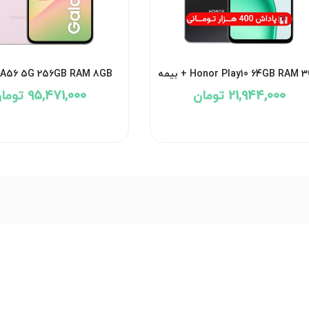
Honor Play10 64GB RAM  + بیمه
 A56 5G 256GB RAM 8GB
Vietnam + بیمه
21,944,000 تومان
95,471,000 تومان