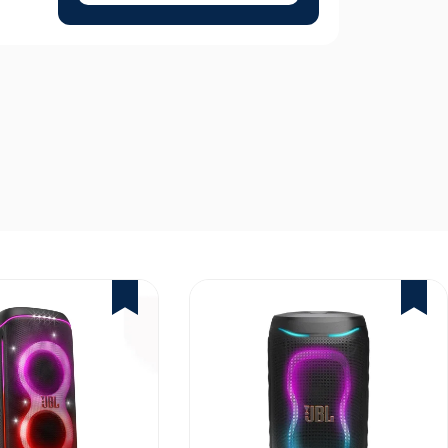
1%
2%