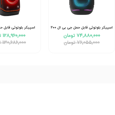
اسپیکر بلوتوثی قابل حمل جی بی ال ۲۰۰
اسپیکر بلوتوثی قابل ح
وات مدل PartyBox 130 با گارانتی ۱۸
74,880,000 تومان
128,960,000 تومان
ماهه شرکتی
گارانتی 18 ماهه شرکتی
76,055,000 تومان
130,686,000 تومان