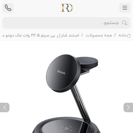
خانه
همه محصولات
استند شارژر بی سیم 22.5 وات مک دودو سه کاره مدل Mcdodo CH-4952 با گارانتی 18 ماهه شرکتی
ext
Previous