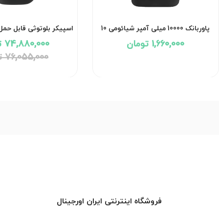
پاوربانک 10000 میلی آمپر شیائومی 10
وات مدل Redmi PB100LZM با گارانتی
1,660,000 تومان
74,880,000 تومان
18 ماهه شرکتی
ماهه شرکت
76,055,000 تومان
فروشگاه اینترنتی ایران اورجینال