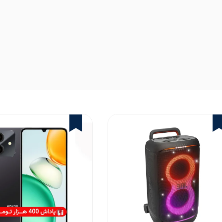
3%
2%