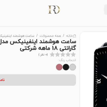
خانه
همه محصولات
ساعت هوشمند اینفینیکس مدل Infinix Xband XW4B با گار
گارانتی 18 ماهه شرکتی
(0 نظر )
انتخاب رنگ:
نام