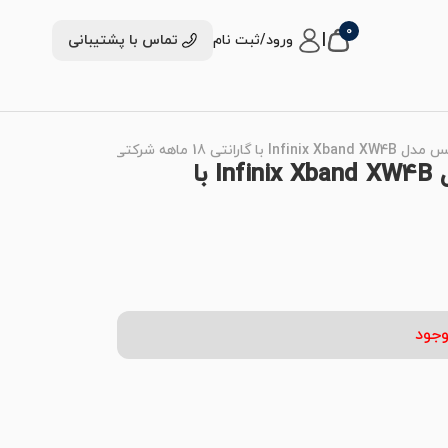
0
|
ورود/ثبت نام
تماس با پشتیبانی
انتی 18 ماهه شرکتی
ساعت هوشمند اینفینیکس مدل Infinix Xband XW4B با
وجود