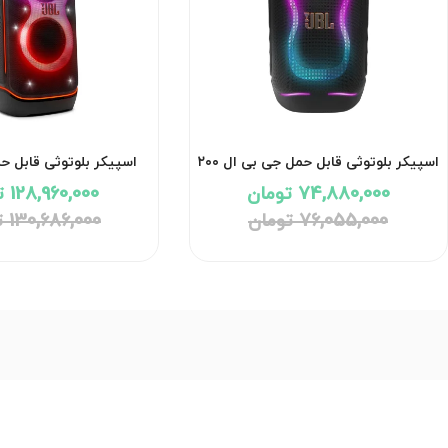
اسپیکر بلوتوثی قابل حمل جی بی ال ۲۰۰
اسپیکر بلوتوثی قابل ح
وات مدل PartyBox 130 با گارانتی ۱۸
74,880,000 تومان
128,960,000 تومان
ماهه شرکتی
گارانتی 18 ماهه شرکتی
76,055,000 تومان
130,686,000 تومان