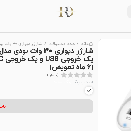
خانه
همه محصولات
شارژر دیواری 30 وات بودی مدل Budi AC325TUW01 سه پین با یک خروجی USB و یک خروجی USB-C با گارانتی 18 ماهه شرکتی (6 ماه تعویض)
(6 ماه تعویض)
(0 نظر )
انتخاب رنگ:
رنگ سفید
نام