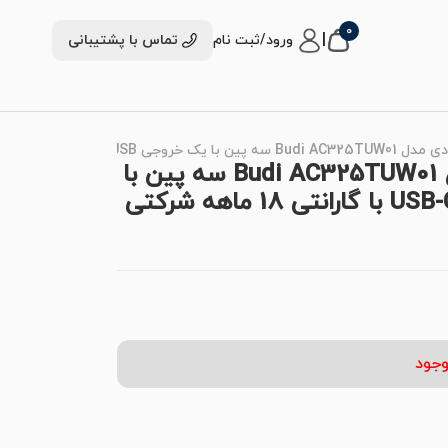
0
|
ورود/ثبت نام
تماس با پشتیبانی
شارژر دیواری 30 وات بودی مدل Budi AC325TUW01 سه پین با
یک خروجی USB و یک خروجی USB-C با گارانتی 18 ماهه شرکتی
وجود