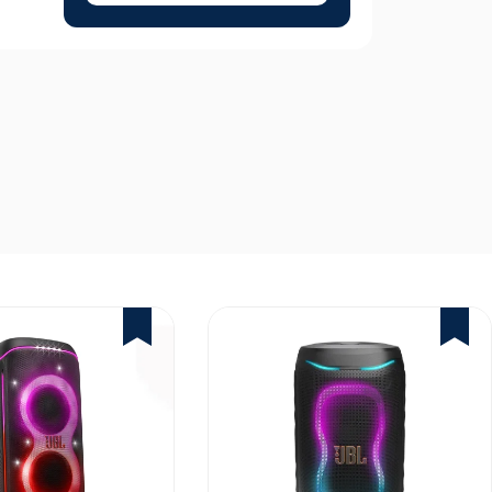
1%
2%