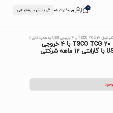
0
|
ورود/ثبت نام
تماس با پشتیبانی
شارژر فندکی 18 وات تسکو مدل TSCO TCG 20 با 4 خروجی
وجود