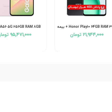
Honor Play10 64GB RAM  + بیمه
 A56 5G 256GB RAM 8GB
Vietnam + بیمه
21,944,000 تومان
95,471,000 تومان