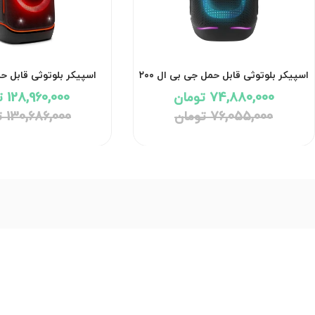
اسپیکر بلوتوثی قابل حمل جی بی ال ۲۰۰
اسپیکر بلوتوثی قابل ح
وات مدل PartyBox 130 با گارانتی ۱۸
74,880,000 تومان
128,960,000 تومان
ماهه شرکتی
گارانتی 18 ماهه شرکتی
76,055,000 تومان
130,686,000 تومان