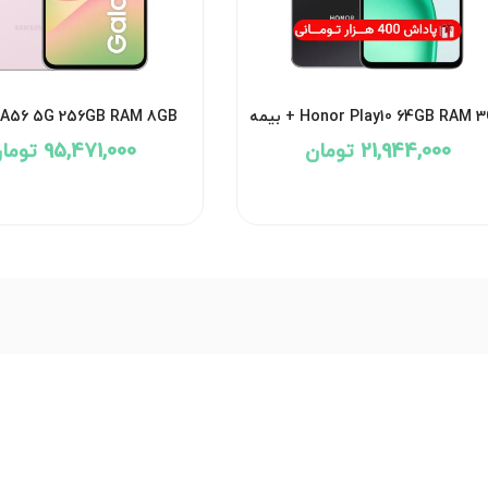
Honor Play10 64GB RAM  + بیمه
 A56 5G 256GB RAM 8GB
Vietnam + بیمه
21,944,000 تومان
95,471,000 تومان