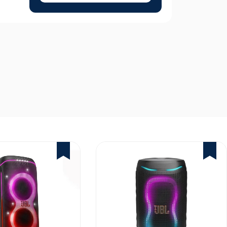
1%
2%