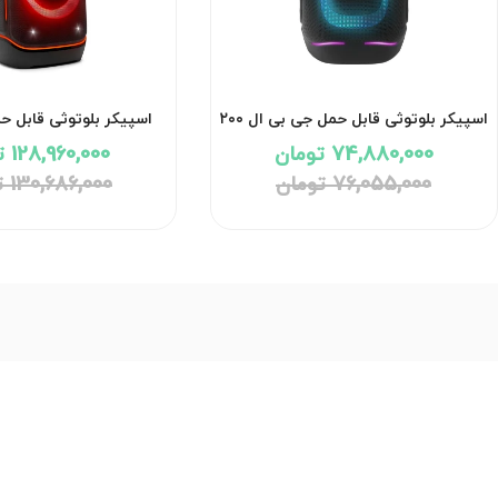
اسپیکر بلوتوثی قابل حمل جی بی ال ۲۰۰
اسپیکر بلوتوثی قابل ح
وات مدل PartyBox 130 با گارانتی ۱۸
74,880,000 تومان
128,960,000 تومان
ماهه شرکتی
گارانتی 18 ماهه شرکتی
76,055,000 تومان
130,686,000 تومان