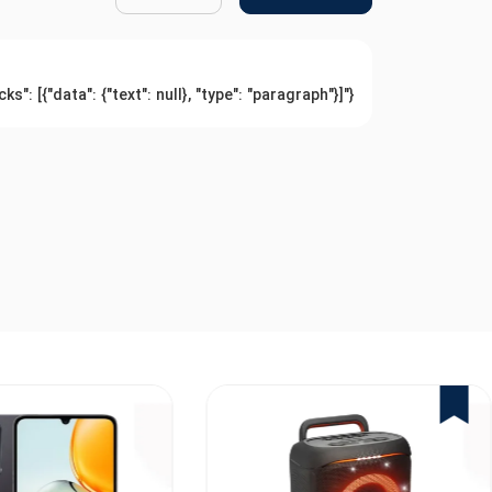
{"blocks": [{"data": {"text": null}, "type": "paragraph"}]}
1%
2%