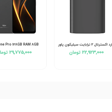
Honor Play10 64GB RAM  + بیمه
 A56 5G 256GB RAM 8GB
Vietnam + بیمه
21,944,000 تومان
95,471,000 تومان